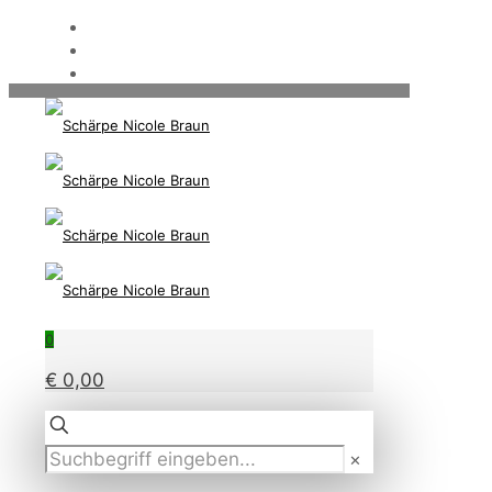
0
€ 0,00
✕