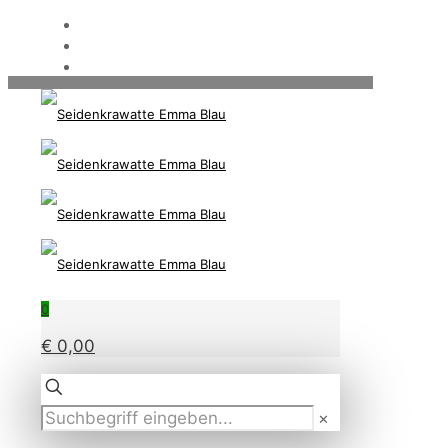
0
€ 0,00
✕