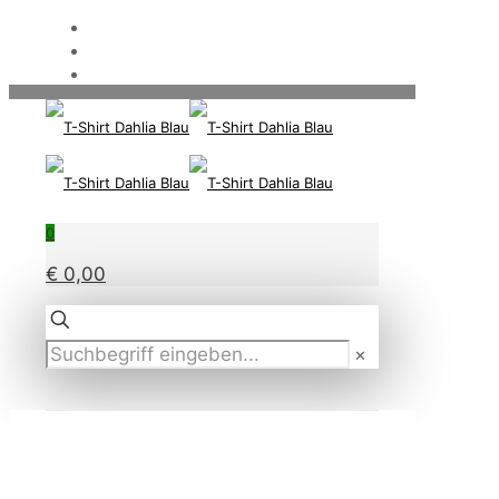
0
€ 0,00
✕