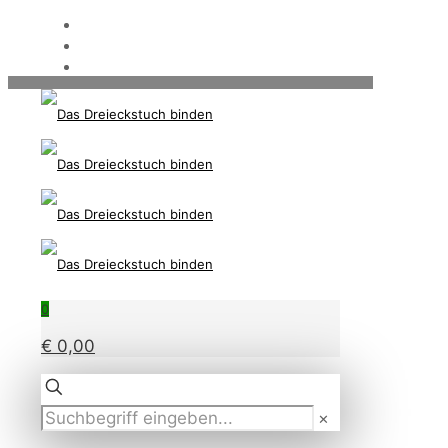
0
€ 0,00
✕