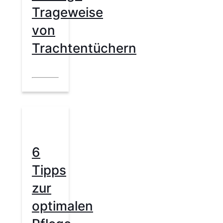
Trageweise
von
Trachtentüchern
6
Tipps
zur
optimalen